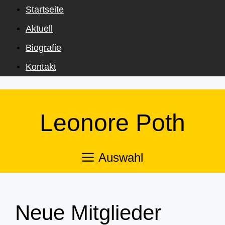
Zum
Startseite
Inhalt
Aktuell
springen
Biografie
Kontakt
Leonore Poth
Auswahl
Neue Mitglieder